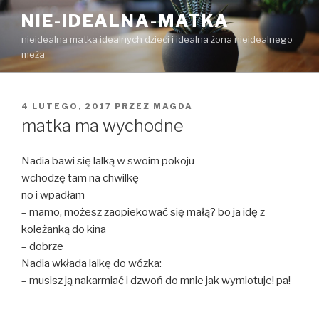
Przejdź
NIE-IDEALNA-MATKA
do
nieidealna matka idealnych dzieci i idealna żona nieidealnego
treści
meża
OPUBLIKOWANE
4 LUTEGO, 2017
PRZEZ
MAGDA
W
matka ma wychodne
Nadia bawi się lalką w swoim pokoju
wchodzę tam na chwilkę
no i wpadłam
– mamo, możesz zaopiekować się małą? bo ja idę z
koleżanką do kina
– dobrze
Nadia wkłada lalkę do wózka:
– musisz ją nakarmiać i dzwoń do mnie jak wymiotuje! pa!