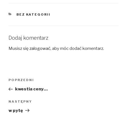
KATEGORIE
BEZ KATEGORII
Dodaj komentarz
Musisz się
zalogować
, aby móc dodać komentarz.
Nawigacja
Poprzedni
POPRZEDNI
wpisu
wpis
kwestia ceny…
Następny
NASTĘPNY
wpis
w pytę