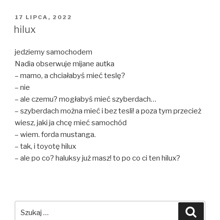
OPUBLIKOWANE
17 LIPCA, 2022
W
hilux
jedziemy samochodem
Nadia obserwuje mijane autka
– mamo, a chciałabyś mieć teslę?
– nie
– ale czemu? mogłabyś mieć szyberdach…
– szyberdach można mieć i bez tesli! a poza tym przecież
wiesz, jaki ja chcę mieć samochód
– wiem. forda mustanga.
– tak, i toyotę hilux
– ale po co? haluksy już masz! to po co ci ten hilux?
Szukaj:
Szuka