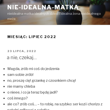
Przejdź
NIE-IDEALNA-MATKA
do
nieidealna matka idealnych dzieci i idealna żona nieidealnego
treści
meża
MIESIĄC:
LIPIEC 2022
OPUBLIKOWANE
23 LIPCA, 2022
W
a nie, czekaj…
Magda, zrób mi coś do jedzenia
sam sobie zrób!
no, proszę cię! grzankę z czosnkiem chcę!
nie mamy chleba
o nieee, i co ja teraz będę jadł?
coś innego?
ale co? zrób coś… – to robię, na szybko: ser kozi i chorizo z
patelni grillowej + sałatka