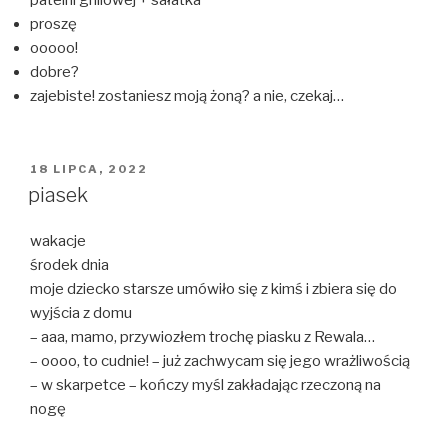
proszę
ooooo!
dobre?
zajebiste! zostaniesz moją żoną? a nie, czekaj…
OPUBLIKOWANE
18 LIPCA, 2022
W
piasek
wakacje
środek dnia
moje dziecko starsze umówiło się z kimś i zbiera się do
wyjścia z domu
– aaa, mamo, przywiozłem trochę piasku z Rewala…
– oooo, to cudnie! – już zachwycam się jego wrażliwością
– w skarpetce – kończy myśl zakładając rzeczoną na
nogę