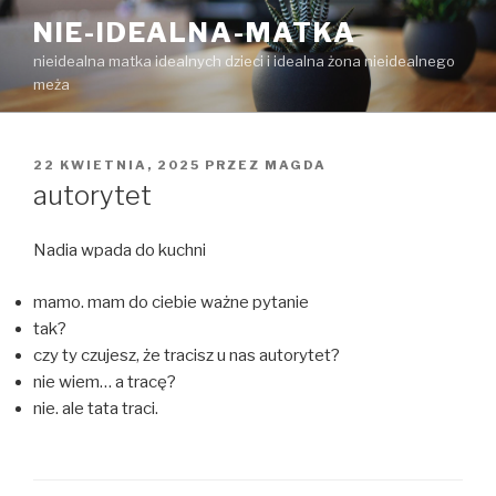
Przejdź
NIE-IDEALNA-MATKA
do
nieidealna matka idealnych dzieci i idealna żona nieidealnego
treści
meża
OPUBLIKOWANE
22 KWIETNIA, 2025
PRZEZ
MAGDA
W
autorytet
Nadia wpada do kuchni
mamo. mam do ciebie ważne pytanie
tak?
czy ty czujesz, że tracisz u nas autorytet?
nie wiem… a tracę?
nie. ale tata traci.