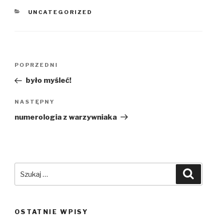
KATEGORIE
UNCATEGORIZED
Nawigacja
Poprzedni
POPRZEDNI
wpisu
wpis
było myśleć!
Następny
NASTĘPNY
wpis
numerologia z warzywniaka
Szukaj:
Szuka
OSTATNIE WPISY