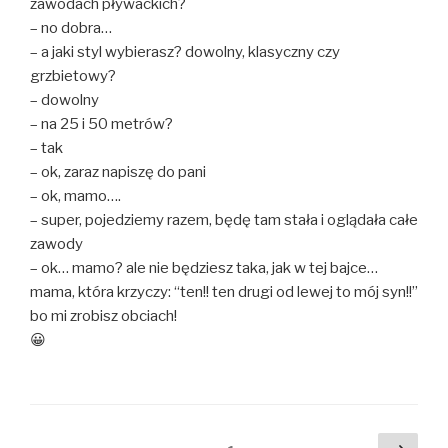
zawodach pływackich?
– no dobra…
– a jaki styl wybierasz? dowolny, klasyczny czy
grzbietowy?
– dowolny
– na 25 i 50 metrów?
– tak
– ok, zaraz napiszę do pani
– ok, mamo….
– super, pojedziemy razem, będę tam stała i oglądała całe
zawody
– ok… mamo? ale nie będziesz taka, jak w tej bajce…
mama, która krzyczy: “ten!! ten drugi od lewej to mój syn!!”
bo mi zrobisz obciach!
😀
Nawigacja