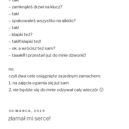
– zamknąłeś drzwi na klucz?
– tak!
– spakowałeś wszystko na aikido?
– tak!
– klapki też?
– tak!!! klapki też!
– ok. a wrócisz też sam?
– taaak!!! i przestań już do mnie dzwonić!
no.
czyli dwa cele osiągnięte za jednym zamachem:
1. na zajęcia ogarnia się już sam
2. nie będzie się do mnie odzywał cały wieczór 🙂
OPUBLIKOWANE
30 MARCA, 2019
W
złamał mi serce!