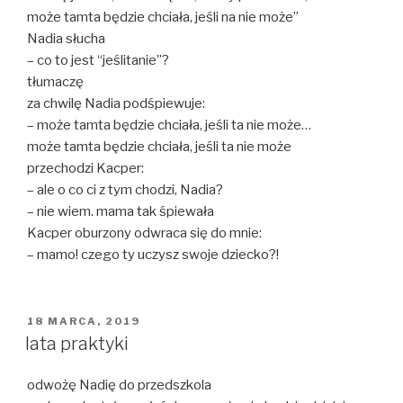
może tamta będzie chciała, jeśli na nie może”
Nadia słucha
– co to jest “jeślitanie”?
tłumaczę
za chwilę Nadia podśpiewuje:
– może tamta będzie chciała, jeśli ta nie może…
może tamta będzie chciała, jeśli ta nie może
przechodzi Kacper:
– ale o co ci z tym chodzi, Nadia?
– nie wiem. mama tak śpiewała
Kacper oburzony odwraca się do mnie:
– mamo! czego ty uczysz swoje dziecko?!
OPUBLIKOWANE
18 MARCA, 2019
W
lata praktyki
odwożę Nadię do przedszkola