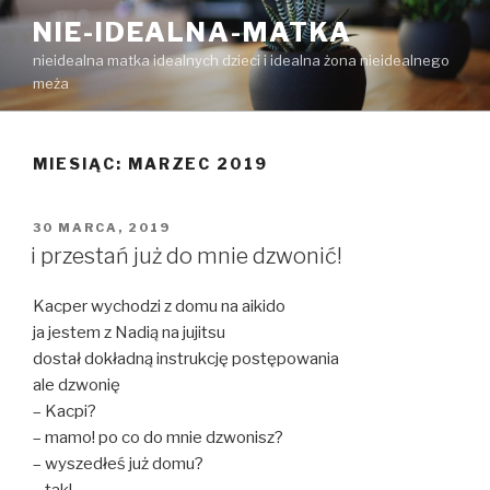
Przejdź
NIE-IDEALNA-MATKA
do
nieidealna matka idealnych dzieci i idealna żona nieidealnego
treści
meża
MIESIĄC:
MARZEC 2019
OPUBLIKOWANE
30 MARCA, 2019
W
i przestań już do mnie dzwonić!
Kacper wychodzi z domu na aikido
ja jestem z Nadią na jujitsu
dostał dokładną instrukcję postępowania
ale dzwonię
– Kacpi?
– mamo! po co do mnie dzwonisz?
– wyszedłeś już domu?
– tak!