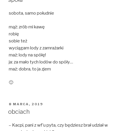
sobota, samo południe
mąż: zrób mi kawę
robię
sobie też
wyciągam lody z zamrażarki
maż: lody na spółę!
ja: za mało tych lodów do spóły…
maż: dobra, to ja zjem
🙂
OPUBLIKOWANE
8 MARCA, 2019
W
obciach
– Kacpi, pani z wf’u pyta, czy będziesz brał udział w