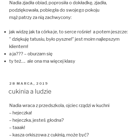
Nadia zjadła obiad, poprosiła o dokładkę, zjadła,
podziękowała, pobiegła do swojego pokoju
mąż patrzy za nią zachwycony:
jak widzę jak ta córka je, to serce rośnie! a potem jeszcze:
” dziękuję tatusiu, było pyszne!” jest moim najlepszym
klientem!
a ja??? – oburzam się
ty też…. ale ona ma więcej klasy
OPUBLIKOWANE
28 MARCA, 2019
W
cukinia a ludzie
Nadia wraca z przedszkola, ojciec rządzi w kuchni
– hejeczka!
– hejeczka, jesteś głodna?
– taaak!
– kasza orkiszowa z cukinią, może być?