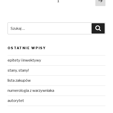
Nast
Strona
1
stro
po
wpisach
Szukaj:
Szuka
OSTATNIE WPISY
epitety i inwektywy
stany, stany!
lista zakupów
numerologia z warzywniaka
autorytet