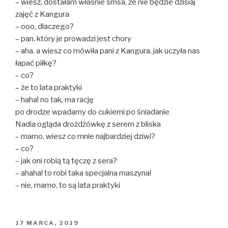
– wiesz, dostałam właśnie smsa, że nie będzie dzisiaj
zajęć z Kangura
– ooo, dlaczego?
– pan, który je prowadzi jest chory
– aha. a wiesz co mówiła pani z Kangura, jak uczyła nas
łapać piłkę?
– co?
– że to lata praktyki
– haha! no tak, ma rację
po drodze wpadamy do cukierni po śniadanie
Nadia ogląda drożdżówkę z serem z bliska
– mamo, wiesz co mnie najbardziej dziwi?
– co?
– jak oni robią tą tęczę z sera?
– ahaha! to robi taka specjalna maszyna!
– nie, mamo, to są lata praktyki
OPUBLIKOWANE
17 MARCA, 2019