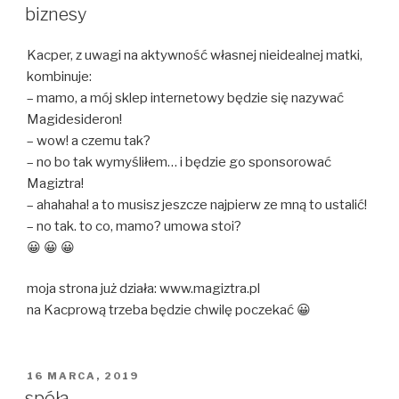
W
biznesy
Kacper, z uwagi na aktywność własnej nieidealnej matki,
kombinuje:
– mamo, a mój sklep internetowy będzie się nazywać
Magidesideron!
– wow! a czemu tak?
– no bo tak wymyśliłem… i będzie go sponsorować
Magiztra!
– ahahaha! a to musisz jeszcze najpierw ze mną to ustalić!
– no tak. to co, mamo? umowa stoi?
😀 😀 😀
moja strona już działa: www.magiztra.pl
na Kacprową trzeba będzie chwilę poczekać 😀
OPUBLIKOWANE
16 MARCA, 2019
W
spóła