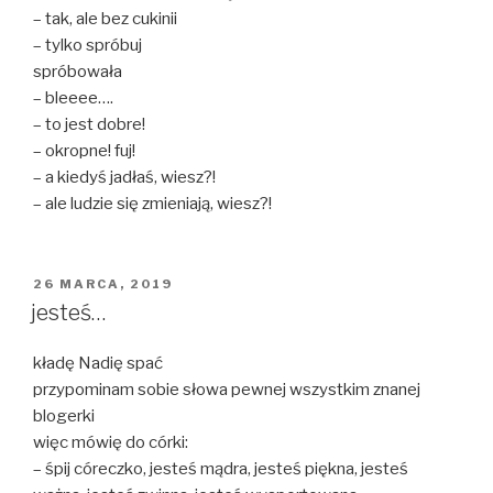
– tak, ale bez cukinii
– tylko spróbuj
spróbowała
– bleeee….
– to jest dobre!
– okropne! fuj!
– a kiedyś jadłaś, wiesz?!
– ale ludzie się zmieniają, wiesz?!
OPUBLIKOWANE
26 MARCA, 2019
W
jesteś…
kładę Nadię spać
przypominam sobie słowa pewnej wszystkim znanej
blogerki
więc mówię do córki:
– śpij córeczko, jesteś mądra, jesteś piękna, jesteś