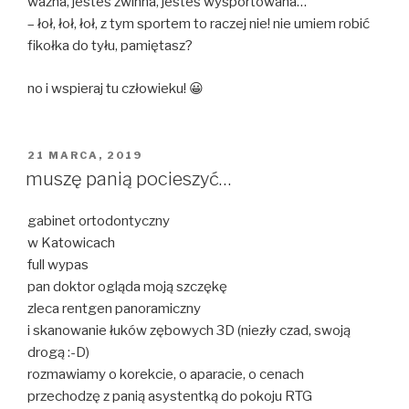
ważna, jesteś zwinna, jesteś wysportowana…
– łoł, łoł, łoł, z tym sportem to raczej nie! nie umiem robić
fikołka do tyłu, pamiętasz?
no i wspieraj tu człowieku! 😀
OPUBLIKOWANE
21 MARCA, 2019
W
muszę panią pocieszyć…
gabinet ortodontyczny
w Katowicach
full wypas
pan doktor ogląda moją szczękę
zleca rentgen panoramiczny
i skanowanie łuków zębowych 3D (niezły czad, swoją
drogą :-D)
rozmawiamy o korekcie, o aparacie, o cenach
przechodzę z panią asystentką do pokoju RTG