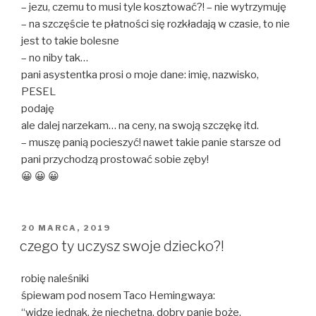
– jezu, czemu to musi tyle kosztować?! – nie wytrzymuję
– na szczęście te płatności się rozkładają w czasie, to nie
jest to takie bolesne
– no niby tak…
pani asystentka prosi o moje dane: imię, nazwisko,
PESEL
podaję
ale dalej narzekam… na ceny, na swoją szczękę itd.
– muszę panią pocieszyć! nawet takie panie starsze od
pani przychodzą prostować sobie zęby!
😀 😀 😀
OPUBLIKOWANE
20 MARCA, 2019
W
czego ty uczysz swoje dziecko?!
robię naleśniki
śpiewam pod nosem Taco Hemingwaya:
“widzę jednak, że niechętna, dobry panie boże,