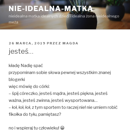
Przejdź
NIE-IDEALNA-MATKA
do
nieidealna matka idealnych dzieci i idealna żona nieidealnego
treści
meża
OPUBLIKOWANE
26 MARCA, 2019
PRZEZ
MAGDA
W
jesteś…
kładę Nadię spać
przypominam sobie słowa pewnej wszystkim znanej
blogerki
więc mówię do córki:
– śpij córeczko, jesteś mądra, jesteś piękna, jesteś
ważna, jesteś zwinna, jesteś wysportowana…
– łoł, łoł, łoł, z tym sportem to raczej nie! nie umiem robić
fikołka do tyłu, pamiętasz?
no i wspieraj tu człowieku! 😀