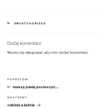
KATEGORIE
UNCATEGORIZED
Dodaj komentarz
Musisz się
zalogować
, aby móc dodać komentarz.
Nawigacja
Poprzedni
POPRZEDNI
wpisu
wpis
muszę panią pocieszyć…
Następny
NASTĘPNY
wpis
cukinia a ludzie