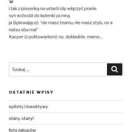
😀
i tak z piosenką na ustach idę włączyć pranie
syn wchodzi do łazienki za mną
ja (śpiewająco): “nie masz teamu, nie masz stylu, no a
natsu oba ma!”
Kacper (z politowaniem): no. dokładnie, mamo…
Szukaj:
Szuka
OSTATNIE WPISY
epitety i inwektywy
stany, stany!
lista zakupów