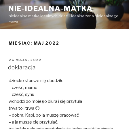
Przejdź
NIE-IDEALNA-MATKA
do
nieidealna matka idealnych dzieci i idealna żona nieidealnego
treści
meża
MIESIĄC:
MAJ 2022
OPUBLIKOWANE
26 MAJA, 2022
W
deklaracja
dziecko starsze się obudziło
– cześć, mamo
– cześć, synu
wchodzi do mojego biura i się przytula
trwa to i trwa 🙂
– dobra, Kapi, bo ja muszę pracować
– a ja muszę cię przytulać.
bo każda sekunda przytulania to jeden punkt kochania