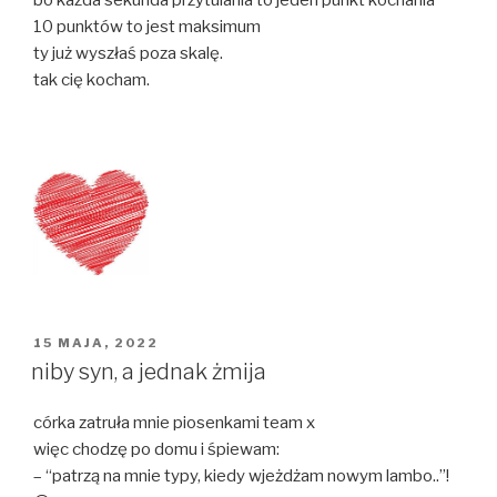
10 punktów to jest maksimum
ty już wyszłaś poza skalę.
tak cię kocham.
OPUBLIKOWANE
15 MAJA, 2022
W
niby syn, a jednak żmija
córka zatruła mnie piosenkami team x
więc chodzę po domu i śpiewam:
– “patrzą na mnie typy, kiedy wjeżdżam nowym lambo..”!