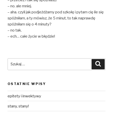
– no. ale mniej.
– aha. czyli jak podjeżdżamy pod szkołę i pytam cię ile się
spóźniłam, a ty mówisz, że 5 minut, to tak naprawdę
spóźniłam się o 4 minuty?
– no tak.
– ech… całe życie w błędzie!
Szukaj:
Szuka
OSTATNIE WPISY
epitety i inwektywy
stany, stany!