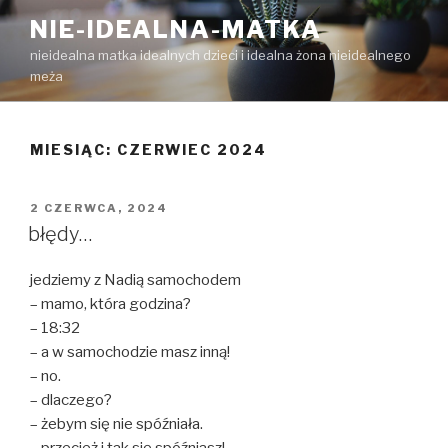
Przejdź
NIE-IDEALNA-MATKA
do
nieidealna matka idealnych dzieci i idealna żona nieidealnego
treści
meża
MIESIĄC:
CZERWIEC 2024
OPUBLIKOWANE
2 CZERWCA, 2024
W
błędy…
jedziemy z Nadią samochodem
– mamo, która godzina?
– 18:32
– a w samochodzie masz inną!
– no.
– dlaczego?
– żebym się nie spóźniała.
– przecież i tak się spóźniasz!