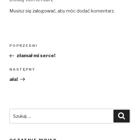
Musisz się
zalogować
, aby móc dodać komentarz.
Nawigacja
Poprzedni
POPRZEDNI
wpisu
wpis
złamał mi serce!
Następny
NASTĘPNY
wpis
ała!
Szukaj:
Szuka