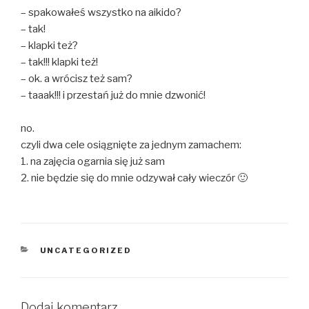
– spakowałeś wszystko na aikido?
– tak!
– klapki też?
– tak!!! klapki też!
– ok. a wrócisz też sam?
– taaak!!! i przestań już do mnie dzwonić!
no.
czyli dwa cele osiągnięte za jednym zamachem:
1. na zajęcia ogarnia się już sam
2. nie będzie się do mnie odzywał cały wieczór 🙂
KATEGORIE
UNCATEGORIZED
Dodaj komentarz