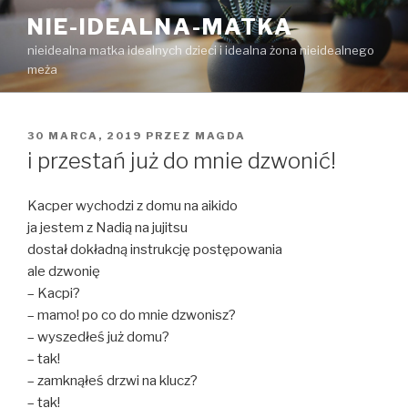
Przejdź
NIE-IDEALNA-MATKA
do
nieidealna matka idealnych dzieci i idealna żona nieidealnego
treści
meża
OPUBLIKOWANE
30 MARCA, 2019
PRZEZ
MAGDA
W
i przestań już do mnie dzwonić!
Kacper wychodzi z domu na aikido
ja jestem z Nadią na jujitsu
dostał dokładną instrukcję postępowania
ale dzwonię
– Kacpi?
– mamo! po co do mnie dzwonisz?
– wyszedłeś już domu?
– tak!
– zamknąłeś drzwi na klucz?
– tak!