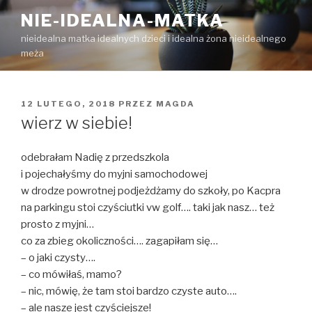
Przejdź
NIE-IDEALNA-MATKA
do
nieidealna matka idealnych dzieci i idealna żona nieidealnego
treści
meża
OPUBLIKOWANE
12 LUTEGO, 2018
PRZEZ
MAGDA
W
wierz w siebie!
odebrałam Nadię z przedszkola
i pojechałyśmy do myjni samochodowej
w drodze powrotnej podjeżdżamy do szkoły, po Kacpra
na parkingu stoi czyściutki vw golf…. taki jak nasz… też
prosto z myjni…
co za zbieg okoliczności…. zagapiłam się…
– o jaki czysty….
– co mówiłaś, mamo?
– nic, mówię, że tam stoi bardzo czyste auto….
– ale nasze jest czyściejsze!