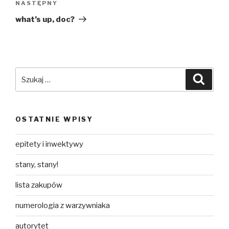
Następny
NASTĘPNY
wpis
what’s up, doc?
Szukaj:
Szuka
OSTATNIE WPISY
epitety i inwektywy
stany, stany!
lista zakupów
numerologia z warzywniaka
autorytet