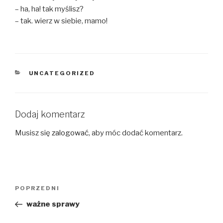
– ha, ha! tak myślisz?
– tak. wierz w siebie, mamo!
KATEGORIE
UNCATEGORIZED
Dodaj komentarz
Musisz się
zalogować
, aby móc dodać komentarz.
Nawigacja
Poprzedni
POPRZEDNI
wpisu
wpis
ważne sprawy