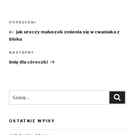
Nawigacja
Poprzedni
POPRZEDNI
wpisu
wpis
jak uroczy maluszek zmienia się w cwaniaka z
bloku
Następny
NASTĘPNY
wpis
imię dla córeczki
Szukaj:
Szuka
OSTATNIE WPISY