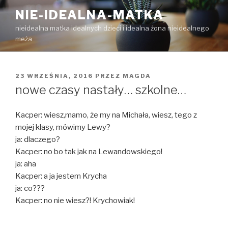
Przejdź
NIE-IDEALNA-MATKA
do
nieidealna matka idealnych dzieci i idealna żona nieidealnego
treści
meża
OPUBLIKOWANE
23 WRZEŚNIA, 2016
PRZEZ
MAGDA
W
nowe czasy nastały… szkolne…
Kacper: wiesz,mamo, że my na Michała, wiesz, tego z
mojej klasy, mówimy Lewy?
ja: dlaczego?
Kacper: no bo tak jak na Lewandowskiego!
ja: aha
Kacper: a ja jestem Krycha
ja: co???
Kacper: no nie wiesz?! Krychowiak!