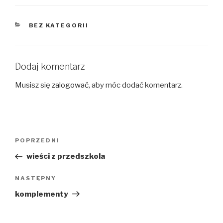
KATEGORIE
BEZ KATEGORII
Dodaj komentarz
Musisz się
zalogować
, aby móc dodać komentarz.
Nawigacja
Poprzedni
POPRZEDNI
wpisu
wpis
wieści z przedszkola
Następny
NASTĘPNY
wpis
komplementy