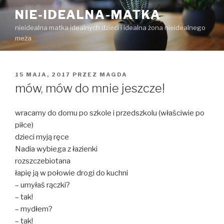
Przejdź
NIE-IDEALNA-MATKA
do
nieidealna matka idealnych dzieci i idealna żona nieidealnego
treści
meża
OPUBLIKOWANE
15 MAJA, 2017
PRZEZ
MAGDA
W
mów, mów do mnie jeszcze!
wracamy do domu po szkole i przedszkolu (właściwie po
piłce)
dzieci myją ręce
Nadia wybiega z łazienki
rozszczebiotana
łapię ją w połowie drogi do kuchni
– umyłaś rączki?
– tak!
– mydłem?
– tak!