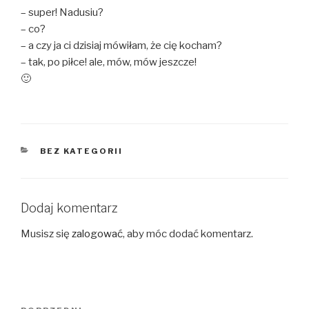
– super! Nadusiu?
– co?
– a czy ja ci dzisiaj mówiłam, że cię kocham?
– tak, po piłce! ale, mów, mów jeszcze!
🙂
KATEGORIE
BEZ KATEGORII
Dodaj komentarz
Musisz się
zalogować
, aby móc dodać komentarz.
Nawigacja