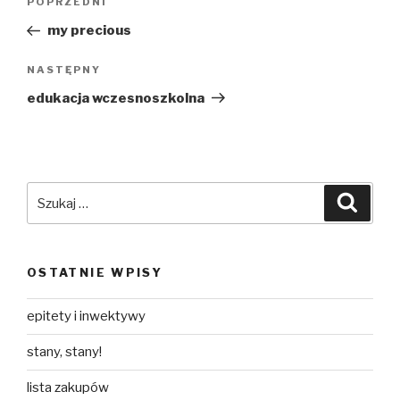
Poprzedni
POPRZEDNI
wpisu
wpis
my precious
Następny
NASTĘPNY
wpis
edukacja wczesnoszkolna
Szukaj:
Szuka
OSTATNIE WPISY
epitety i inwektywy
stany, stany!
lista zakupów