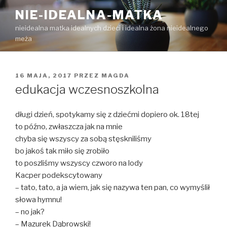
Przejdź
NIE-IDEALNA-MATKA
do
nieidealna matka idealnych dzieci i idealna żona nieidealnego
treści
meża
OPUBLIKOWANE
16 MAJA, 2017
PRZEZ
MAGDA
W
edukacja wczesnoszkolna
długi dzień, spotykamy się z dziećmi dopiero ok. 18tej
to późno, zwłaszcza jak na mnie
chyba się wszyscy za sobą stęskniliśmy
bo jakoś tak miło się zrobiło
to poszliśmy wszyscy czworo na lody
Kacper podekscytowany
– tato, tato, a ja wiem, jak się nazywa ten pan, co wymyślił
słowa hymnu!
– no jak?
– Mazurek Dąbrowski!