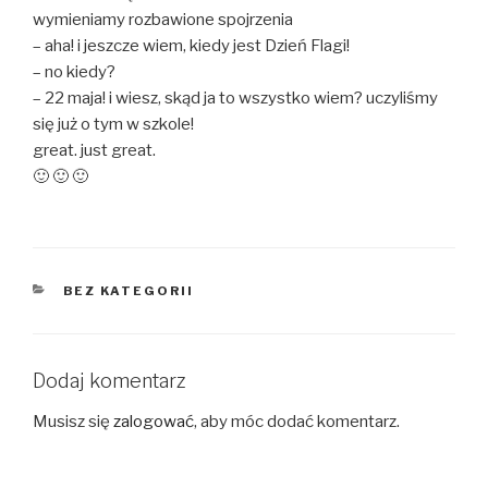
wymieniamy rozbawione spojrzenia
– aha! i jeszcze wiem, kiedy jest Dzień Flagi!
– no kiedy?
– 22 maja! i wiesz, skąd ja to wszystko wiem? uczyliśmy
się już o tym w szkole!
great. just great.
🙂 🙂 🙂
KATEGORIE
BEZ KATEGORII
Dodaj komentarz
Musisz się
zalogować
, aby móc dodać komentarz.