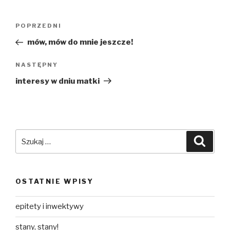
Nawigacja
Poprzedni
POPRZEDNI
wpisu
wpis
mów, mów do mnie jeszcze!
Następny
NASTĘPNY
wpis
interesy w dniu matki
Szukaj:
Szuka
OSTATNIE WPISY
epitety i inwektywy
stany, stany!