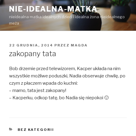
Przejdź
NIE-IDEALNA-MATKA
do
nieidealna matka idealnych dzieci i idealna żona nieidealnego
treści
meża
OPUBLIKOWANE
22 GRUDNIA, 2014
PRZEZ
MAGDA
W
zakopany tata
Bob drzemie przed telewizorem, Kacper układa na nim
wszystkie możliwe poduszki, Nadia obserwuje chwilę, po
czym z płaczem wpada do kuchni:
– mamo, tata jest zakopany!
– Kacperku, odkop tatę, bo Nadia się niepokoi 🙂
KATEGORIE
BEZ KATEGORII