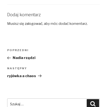
Dodaj komentarz
Musisz się
zalogować
, aby móc dodać komentarz.
Nawigacja
Poprzedni
POPRZEDNI
wpisu
wpis
Nadia rządzi
Następny
NASTĘPNY
wpis
ryjówka a chaos
Szukaj:
Szuka