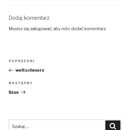
Dodaj komentarz
Musisz się
zalogować
, aby móc dodać komentarz.
Nawigacja
Poprzedni
POPRZEDNI
wpisu
wpis
weltschmerz
Następny
NASTĘPNY
wpis
lizus
Szukaj:
Szuka