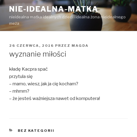
Przejdź
NIE-IDEALNA-MATKA
do
nieidealna matka idealnych dzieci i idealna żona nieidealnego
treści
meża
OPUBLIKOWANE
26 CZERWCA, 2016
PRZEZ
MAGDA
W
wyznanie miłości
kładę Kacpra spać
przytula się
– mamo, wiesz, jak ja cię kocham?
– mhmm?
– że jesteś ważniejsza nawet od komputera!
KATEGORIE
BEZ KATEGORII