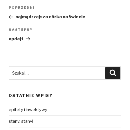
Nawigacja
Poprzedni
POPRZEDNI
wpisu
wpis
najmądrzejsza córka na świecie
Następny
NASTĘPNY
wpis
apdejt
Szukaj:
Szuka
OSTATNIE WPISY
epitety i inwektywy
stany, stany!