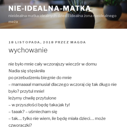
Przejdź
NIE-IDEALNA-MATKA
do
nieidealna matka idealnych dzieci i idealna żona nieidealnego
treści
meża
OPUBLIKOWANE
18 LISTOPADA, 2018
PRZEZ
MAGDA
W
wychowanie
nie było mnie cały wczorajszy wieczór w domu
Nadia się stęskniła
po przebudzeniu biegnie do mnie
– mamaaaa! mamusia! dlaczego wczoraj cię tak długo nie
było? przytul mnie!
leżymy chwilę przytulone
– w przyszłości będę taka jak ty!
– taaak? – uśmiecham się
– tak…. tylko nie wiem, ile będę miała dzieci…. może
czworaczki?