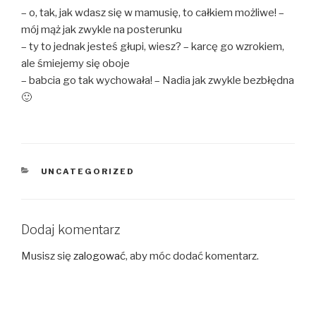
– o, tak, jak wdasz się w mamusię, to całkiem możliwe! –
mój mąż jak zwykle na posterunku
– ty to jednak jesteś głupi, wiesz? – karcę go wzrokiem,
ale śmiejemy się oboje
– babcia go tak wychowała! – Nadia jak zwykle bezbłędna
🙂
KATEGORIE
UNCATEGORIZED
Dodaj komentarz
Musisz się
zalogować
, aby móc dodać komentarz.