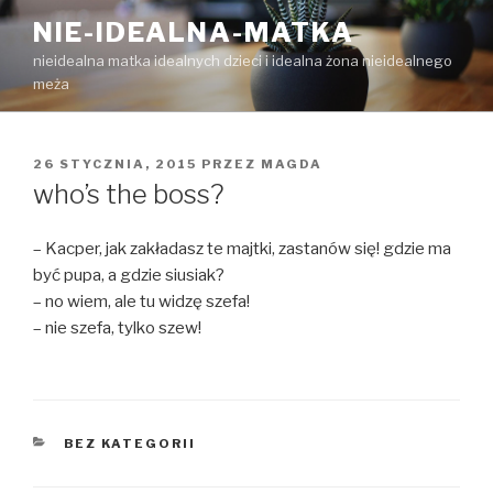
Przejdź
NIE-IDEALNA-MATKA
do
nieidealna matka idealnych dzieci i idealna żona nieidealnego
treści
meża
OPUBLIKOWANE
26 STYCZNIA, 2015
PRZEZ
MAGDA
W
who’s the boss?
– Kacper, jak zakładasz te majtki, zastanów się! gdzie ma
być pupa, a gdzie siusiak?
– no wiem, ale tu widzę szefa!
– nie szefa, tylko szew!
KATEGORIE
BEZ KATEGORII