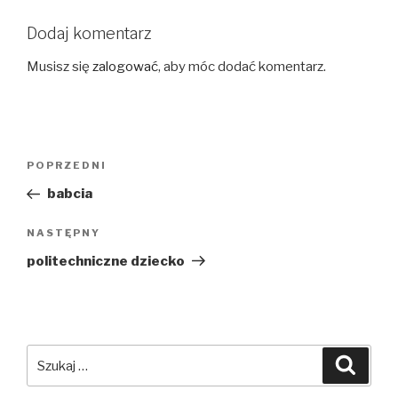
Dodaj komentarz
Musisz się
zalogować
, aby móc dodać komentarz.
Nawigacja
Poprzedni
POPRZEDNI
wpisu
wpis
babcia
Następny
NASTĘPNY
wpis
politechniczne dziecko
Szukaj:
Szuka