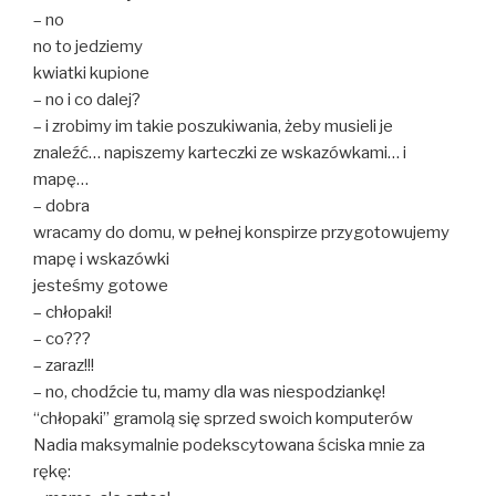
– no
no to jedziemy
kwiatki kupione
– no i co dalej?
– i zrobimy im takie poszukiwania, żeby musieli je
znaleźć… napiszemy karteczki ze wskazówkami… i
mapę…
– dobra
wracamy do domu, w pełnej konspirze przygotowujemy
mapę i wskazówki
jesteśmy gotowe
– chłopaki!
– co???
– zaraz!!!
– no, chodźcie tu, mamy dla was niespodziankę!
“chłopaki” gramolą się sprzed swoich komputerów
Nadia maksymalnie podekscytowana ściska mnie za
rękę: