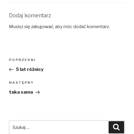
Dodaj komentarz
Musisz się
zalogować
, aby móc dodać komentarz.
Nawigacja
Poprzedni
POPRZEDNI
wpisu
wpis
5 lat różnicy
Następny
NASTĘPNY
wpis
taka sama
Szukaj:
Szuka