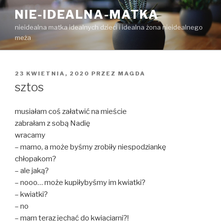
Przejdź
NIE-IDEALNA-MATKA
do
nieidealna matka idealnych dzieci i idealna żona nieidealnego
treści
meża
OPUBLIKOWANE
23 KWIETNIA, 2020
PRZEZ
MAGDA
W
sztos
musiałam coś załatwić na mieście
zabrałam z sobą Nadię
wracamy
– mamo, a może byśmy zrobiły niespodziankę
chłopakom?
– ale jaką?
– nooo… może kupiłybyśmy im kwiatki?
– kwiatki?
– no
– mam teraz jechać do kwiaciarni?!