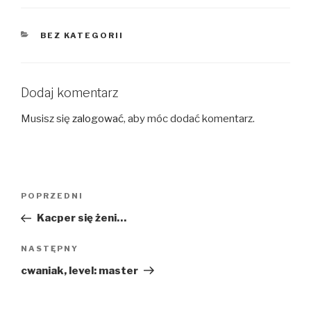
KATEGORIE
BEZ KATEGORII
Dodaj komentarz
Musisz się
zalogować
, aby móc dodać komentarz.
Nawigacja
Poprzedni
POPRZEDNI
wpisu
wpis
Kacper się żeni…
Następny
NASTĘPNY
wpis
cwaniak, level: master