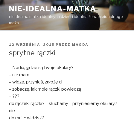
Przejdź
NIE-IDEALNA-MATKA
do
nieidealna matka idealnych dzieci i idealna żona nieidealnego
treści
meża
OPUBLIKOWANE
12 WRZEŚNIA, 2015
PRZEZ
MAGDA
W
sprytne rączki
– Nadia, gdzie są twoje okulary?
– nie mam
– widzę, przynieś, założę ci
– zobaczę, jak moje rączki powiedzą
– ???
do rączek: rączki? – słuchamy – przyniesiemy okulary? –
nie
do mnie: widzisz?