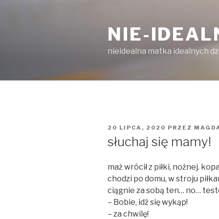
Przejdź
do
NIE-IDEA
treści
nieidealna matka idealnych dz
OPUBLIKOWANE
20 LIPCA, 2020
PRZEZ
MAGD
W
słuchaj się mamy!
maż wrócił z piłki, nożnej. kop
chodzi po domu, w stroju piłk
ciągnie za sobą ten… no… te
– Bobie, idź się wykąp!
– za chwilę!