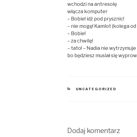
wchodzi na antresolę
włącza komputer
– Bobie! idź pod prysznic!
– nie mogę! Kamlot (kolega od
– Bobie!
– za chwilę!
– tato! – Nadia nie wytrzymuje
bo będziesz musiał się wyprowa
KATEGORIE
UNCATEGORIZED
Dodaj komentarz