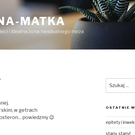
LNA-MATKA
ieci i idealna żona nieidealnego meża
A
Szukaj:
anej.
OSTATNIE W
arskim, w getrach
stosteron… powiedzmy 😉
epitety i inwe
stany, stany!