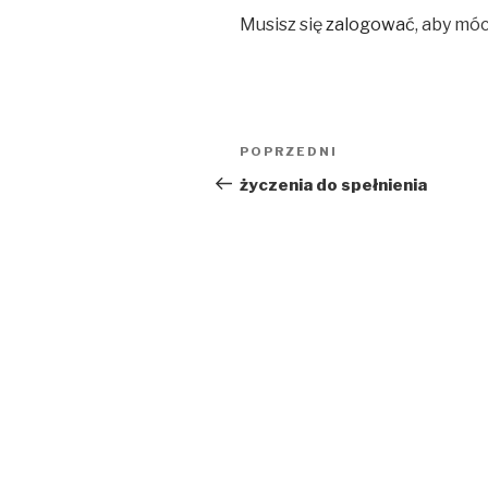
Musisz się
zalogować
, aby mó
Nawigacja
Poprzedni
POPRZEDNI
wpisu
wpis
życzenia do spełnienia