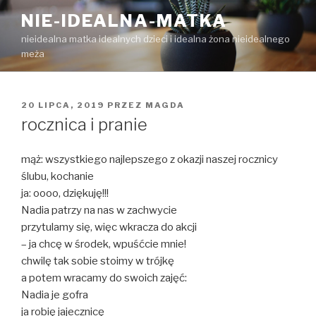
Przejdź
NIE-IDEALNA-MATKA
do
nieidealna matka idealnych dzieci i idealna żona nieidealnego
treści
meża
OPUBLIKOWANE
20 LIPCA, 2019
PRZEZ
MAGDA
W
rocznica i pranie
mąż: wszystkiego najlepszego z okazji naszej rocznicy
ślubu, kochanie
ja: oooo, dziękuję!!!
Nadia patrzy na nas w zachwycie
przytulamy się, więc wkracza do akcji
– ja chcę w środek, wpuśćcie mnie!
chwilę tak sobie stoimy w trójkę
a potem wracamy do swoich zajęć:
Nadia je gofra
ja robię jajecznicę