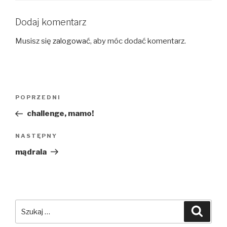
Dodaj komentarz
Musisz się
zalogować
, aby móc dodać komentarz.
Nawigacja
Poprzedni
POPRZEDNI
wpisu
wpis
challenge, mamo!
Następny
NASTĘPNY
wpis
mądrala
Szukaj:
Szuka