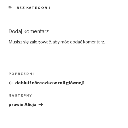
KATEGORIE
BEZ KATEGORII
Dodaj komentarz
Musisz się
zalogować
, aby móc dodać komentarz.
Nawigacja
Poprzedni
POPRZEDNI
wpisu
wpis
debiut! córeczka w roli glównej!
Następny
NASTĘPNY
wpis
prawie Alicja