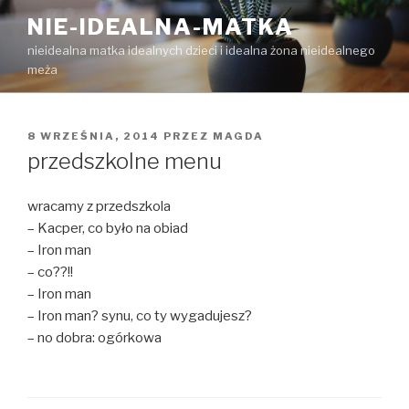
Przejdź
NIE-IDEALNA-MATKA
do
nieidealna matka idealnych dzieci i idealna żona nieidealnego
treści
meża
OPUBLIKOWANE
8 WRZEŚNIA, 2014
PRZEZ
MAGDA
W
przedszkolne menu
wracamy z przedszkola
– Kacper, co było na obiad
– Iron man
– co??!!
– Iron man
– Iron man? synu, co ty wygadujesz?
– no dobra: ogórkowa