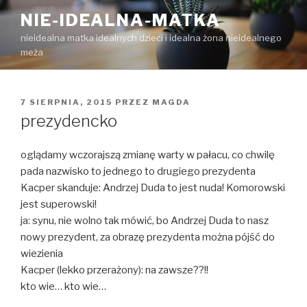
Przejdź
NIE-IDEALNA-MATKA
do
nieidealna matka idealnych dzieci i idealna żona nieidealnego
treści
meża
OPUBLIKOWANE
7 SIERPNIA, 2015
PRZEZ
MAGDA
W
prezydencko
oglądamy wczorajszą zmianę warty w pałacu, co chwilę
pada nazwisko to jednego to drugiego prezydenta
Kacper skanduje: Andrzej Duda to jest nuda! Komorowski
jest superowski!
ja: synu, nie wolno tak mówić, bo Andrzej Duda to nasz
nowy prezydent, za obrazę prezydenta można pójść do
wiezienia
Kacper (lekko przerażony): na zawsze??!!
kto wie… kto wie…