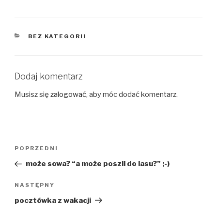
KATEGORIE
BEZ KATEGORII
Dodaj komentarz
Musisz się
zalogować
, aby móc dodać komentarz.
Nawigacja
Poprzedni
POPRZEDNI
wpisu
wpis
może sowa? “a może poszli do lasu?” ;-)
Następny
NASTĘPNY
wpis
pocztówka z wakacji