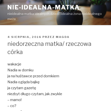
Przejdź
NIE-IDEALNA-MATKA
do
nieidealna matka idealnych dzieci i idealna żona nieidealnego
treści
meża
OPUBLIKOWANE
4 SIERPNIA, 2016
PRZEZ
MAGDA
W
niedorzeczna matka/ rzeczowa
córka
wakacje
Nadia w domku
ja na huśtawce przed domkiem
Nadia ogląda bajkę
ja czytam gazetę
niezbyt długo czytam, jak zwykle
– mamo!
– co?