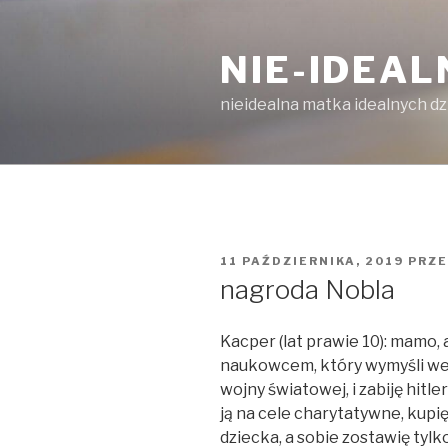
Przejdź
do
NIE-IDEA
treści
nieidealna matka idealnych dz
OPUBLIKOWANE
11 PAŹDZIERNIKA, 2019
PRZ
W
nagroda Nobla
Kacper (lat prawie 10): mamo, 
naukowcem, który wymyśli wehi
wojny światowej, i zabiję hitle
ją na cele charytatywne, kupi
dziecka, a sobie zostawię tylko