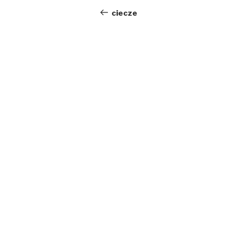
wpisu
wpis
ciecze