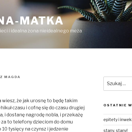
LNA-MATKA
ieci i idealna żona nieidealnego meża
EZ
MAGDA
Szukaj:
a wiesz, że jak urosnę to będę takim
OSTATNIE W
kuł czasu i cofnę się do czasu drugiej
ra, i dostanę nagrodę nobla, i przekażę
epitety i inwe
ę za to telefony dzieciom do domu
 10 tysięcy na czynsz i jedzenie
stany, stany!