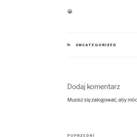
😀
KATEGORIE
UNCATEGORIZED
Dodaj komentarz
Musisz się
zalogować
, aby mó
Nawigacja
Poprzedni
POPRZEDNI