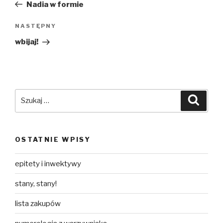
wpis
Nadia w formie
Następny
NASTĘPNY
wpis
wbijaj!
Szukaj:
Szuka
OSTATNIE WPISY
epitety i inwektywy
stany, stany!
lista zakupów