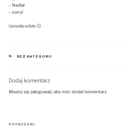
– Nadia!
– sorry!
i poszła sobie 🙂
KATEGORIE
BEZ KATEGORII
Dodaj komentarz
Musisz się
zalogować
, aby móc dodać komentarz.
Nawigacja
Poprzedni
POPRZEDNI
wpisu