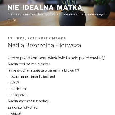
Przejdź
NIE-IDEALNA-MATKA
do
nieidealna matka idealnych dzieci i idealna żona nieidealnego
treści
meża
OPUBLIKOWANE
13 LIPCA, 2017
PRZEZ
MAGDA
W
Nadia Bezczelna Pierwsza
siedzę przed kompem, właściwie to było przed chwilą 🙂
Nadia coś do mnie mówi
ja nie słucham, zajęta wpisem na blogu 😉
– och, mamo! jaka ty jesteś!
– jaka?
– niedobra!
– najlepsza!
Nadia wychodzi z pokoju
zza drzwi słychać:
– gupia!