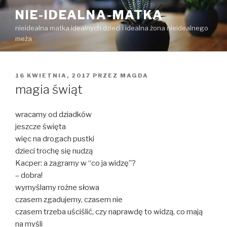
Przejdź
NIE-IDEALNA-MATKA
do
nieidealna matka idealnych dzieci i idealna żona nieidealnego
treści
meża
OPUBLIKOWANE
16 KWIETNIA, 2017
PRZEZ
MAGDA
W
magia świąt
wracamy od dziadków
jeszcze święta
więc na drogach pustki
dzieci trochę się nudzą
Kacper: a zagramy w “co ja widzę”?
– dobra!
wymyślamy rożne słowa
czasem zgadujemy, czasem nie
czasem trzeba uściślić, czy naprawdę to widzą, co mają
na myśli