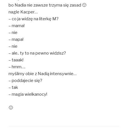
bo Nadia nie zawsze trzyma się zasad 🙂
nagle Kacper…
– co ja widzę na literkę M?
– mama!
– nie
– mapa!
– nie
– ale.. ty to na pewno widzisz?
– taaak!
– hmm….
myślimy obie z Nadią intensywnie…
– poddajecie się?
– tak
– magia wielkanocy!
🙂