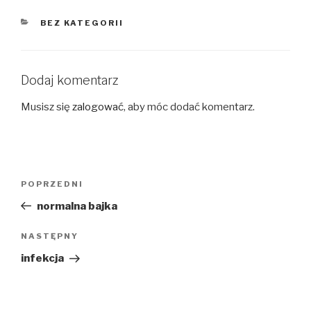
KATEGORIE
BEZ KATEGORII
Dodaj komentarz
Musisz się
zalogować
, aby móc dodać komentarz.
Nawigacja
Poprzedni
POPRZEDNI
wpisu
wpis
normalna bajka
Następny
NASTĘPNY
wpis
infekcja