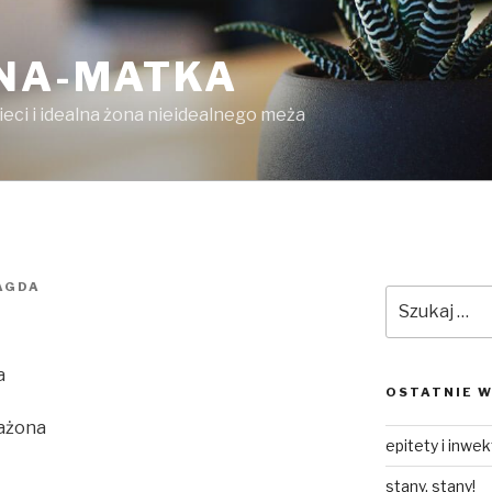
LNA-MATKA
ieci i idealna żona nieidealnego meża
AGDA
Szukaj:
a
OSTATNIE W
rażona
epitety i inwe
stany, stany!