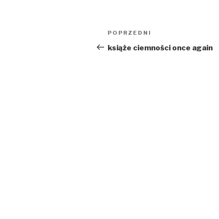
Nawigacja
Poprzedni
POPRZEDNI
wpisu
wpis
książe ciemności once again