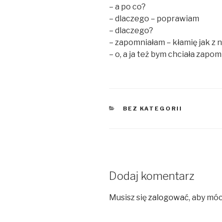
– a po co?
– dlaczego – poprawiam
– dlaczego?
– zapomniałam – kłamię jak z 
– o, a ja też bym chciała zapom
KATEGORIE
BEZ KATEGORII
Dodaj komentarz
Musisz się
zalogować
, aby mó