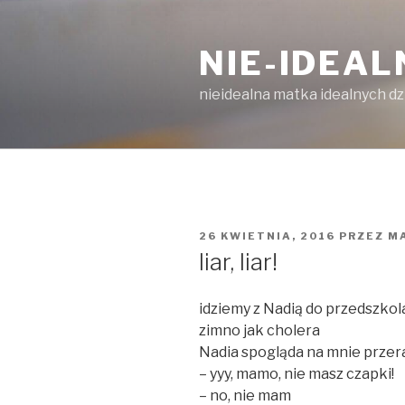
Przejdź
do
NIE-IDEA
treści
nieidealna matka idealnych dz
OPUBLIKOWANE
26 KWIETNIA, 2016
PRZEZ
M
W
liar, liar!
idziemy z Nadią do przedszkol
zimno jak cholera
Nadia spogląda na mnie prze
– yyy, mamo, nie masz czapki!
– no, nie mam