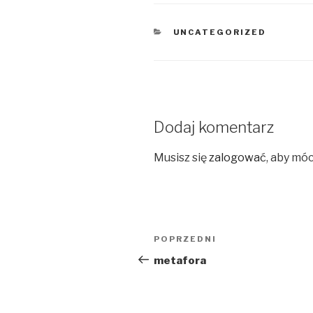
KATEGORIE
UNCATEGORIZED
Dodaj komentarz
Musisz się
zalogować
, aby mó
Nawigacja
Poprzedni
POPRZEDNI
wpisu
wpis
metafora