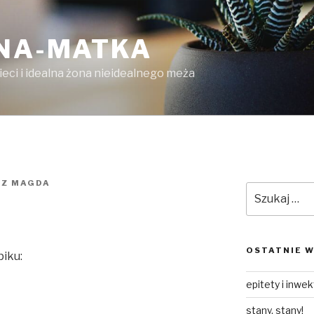
LNA-MATKA
ieci i idealna żona nieidealnego meża
EZ
MAGDA
Szukaj:
OSTATNIE W
iku:
epitety i inwe
stany, stany!