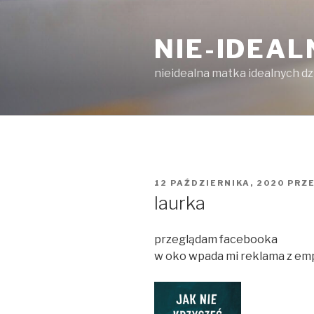
Przejdź
do
NIE-IDEA
treści
nieidealna matka idealnych dz
OPUBLIKOWANE
12 PAŹDZIERNIKA, 2020
PRZ
W
laurka
przeglądam facebooka
w oko wpada mi reklama z emp