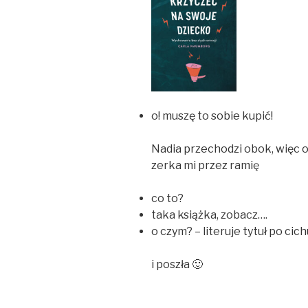
o! muszę to sobie kupić!
Nadia przechodzi obok, więc od
zerka mi przez ramię
co to?
taka książka, zobacz….
o czym? – literuje tytuł po cichu
i poszła 🙂