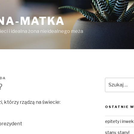
LNA-MATKA
ieci i idealna żona nieidealnego meża
DA
Szukaj:
?
i, którzy rządzą na świecie:
OSTATNIE W
epitety i inwe
 prezydent
stany, stany!