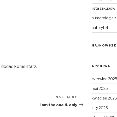
lista zakupów
numerologia z
autorytet
NAJNOWSZE
c dodać komentarz.
ARCHIWA
czerwiec 202
maj 2025
NASTĘPNY
Następny
kwiecień 2025
wpis
I am the one & only
luty 2025