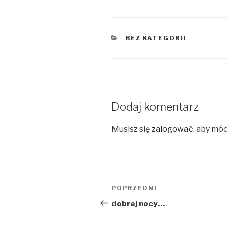
KATEGORIE
BEZ KATEGORII
Dodaj komentarz
Musisz się
zalogować
, aby mó
Nawigacja
Poprzedni
POPRZEDNI
wpisu
wpis
dobrej nocy…