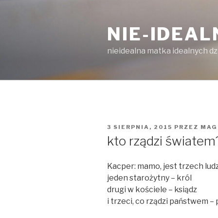
Przejdź
do
NIE-IDEA
treści
nieidealna matka idealnych dz
OPUBLIKOWANE
3 SIERPNIA, 2015
PRZEZ
MAG
W
kto rządzi światem
Kacper: mamo, jest trzech ludz
jeden starożytny – król
drugi w kościele – ksiądz
i trzeci, co rządzi państwem –