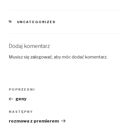
KATEGORIE
UNCATEGORIZED
Dodaj komentarz
Musisz się
zalogować
, aby móc dodać komentarz.
Nawigacja
Poprzedni
POPRZEDNI
wpisu
wpis
geny
Następny
NASTĘPNY
wpis
rozmowa z premierem