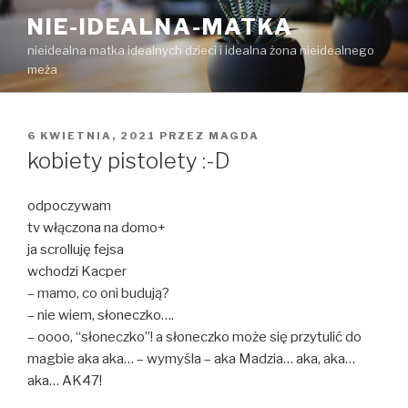
Przejdź
NIE-IDEALNA-MATKA
do
nieidealna matka idealnych dzieci i idealna żona nieidealnego
treści
meża
OPUBLIKOWANE
6 KWIETNIA, 2021
PRZEZ
MAGDA
W
kobiety pistolety :-D
odpoczywam
tv włączona na domo+
ja scrolluję fejsa
wchodzi Kacper
– mamo, co oni budują?
– nie wiem, słoneczko….
– oooo, “słoneczko”! a słoneczko może się przytulić do
magbie aka aka… – wymyśla – aka Madzia… aka, aka…
aka… AK47!