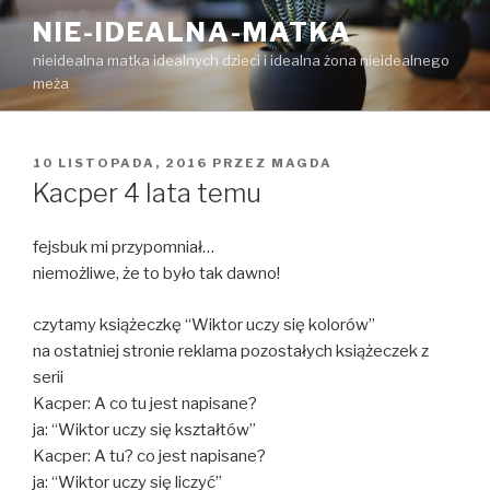
Przejdź
NIE-IDEALNA-MATKA
do
nieidealna matka idealnych dzieci i idealna żona nieidealnego
treści
meża
OPUBLIKOWANE
10 LISTOPADA, 2016
PRZEZ
MAGDA
W
Kacper 4 lata temu
fejsbuk mi przypomniał…
niemożliwe, że to było tak dawno!
czytamy książeczkę “Wiktor uczy się kolorów”
na ostatniej stronie reklama pozostałych książeczek z
serii
Kacper: A co tu jest napisane?
ja: “Wiktor uczy się kształtów”
Kacper: A tu? co jest napisane?
ja: “Wiktor uczy się liczyć”