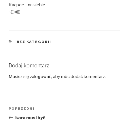
Kacper: …na siebie
:-))))))))
KATEGORIE
BEZ KATEGORII
Dodaj komentarz
Musisz się
zalogować
, aby móc dodać komentarz.
Nawigacja
Poprzedni
POPRZEDNI
wpisu
wpis
kara musi być