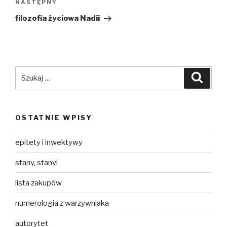
Następny
NASTĘPNY
wpis
filozofia życiowa Nadii
Szukaj:
Szuka
OSTATNIE WPISY
epitety i inwektywy
stany, stany!
lista zakupów
numerologia z warzywniaka
autorytet