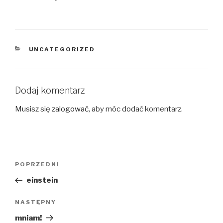
KATEGORIE
UNCATEGORIZED
Dodaj komentarz
Musisz się
zalogować
, aby móc dodać komentarz.
Nawigacja
Poprzedni
POPRZEDNI
wpisu
wpis
einstein
Następny
NASTĘPNY
wpis
mniam!