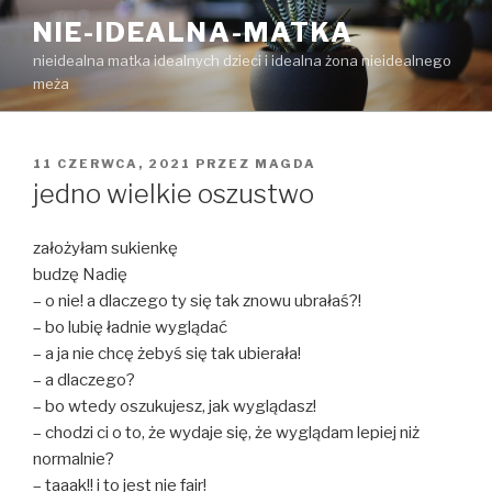
Przejdź
NIE-IDEALNA-MATKA
do
nieidealna matka idealnych dzieci i idealna żona nieidealnego
treści
meża
OPUBLIKOWANE
11 CZERWCA, 2021
PRZEZ
MAGDA
W
jedno wielkie oszustwo
założyłam sukienkę
budzę Nadię
– o nie! a dlaczego ty się tak znowu ubrałaś?!
– bo lubię ładnie wyglądać
– a ja nie chcę żebyś się tak ubierała!
– a dlaczego?
– bo wtedy oszukujesz, jak wyglądasz!
– chodzi ci o to, że wydaje się, że wyglądam lepiej niż
normalnie?
– taaak!! i to jest nie fair!