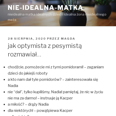
Przejdź
NIE-IDEALNA-MATKA
do
nieidealna matka idealnych dzieci i idealna żona nieidealnego
treści
meża
OPUBLIKOWANE
28 SIERPNIA, 2020
PRZEZ
MAGDA
W
jak optymista z pesymistą
rozmawiał…
chodźcie, pomożecie mi z tymi pomidorami! – zaganiam
dzieci do jakiejś roboty
a kto nam dał tyle pomidorów? – zainteresowała się
Nadia
nie “dał”, tylko kupiliśmy, Nadia! pamiętaj, że nic w życiu
nie ma za darmo! – instruuje ją Kacper
a miłość? – drąży Nadia
dla niektórych! – powątpiewa Kacper