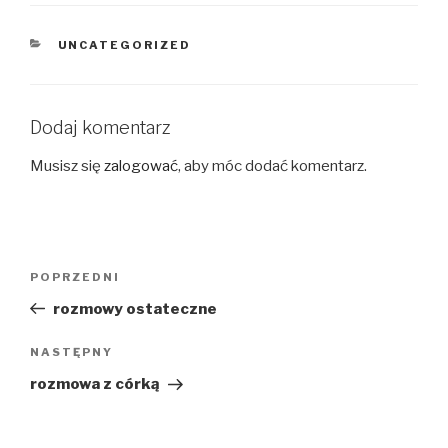
KATEGORIE
UNCATEGORIZED
Dodaj komentarz
Musisz się
zalogować
, aby móc dodać komentarz.
Nawigacja
Poprzedni
POPRZEDNI
wpisu
wpis
rozmowy ostateczne
Następny
NASTĘPNY
wpis
rozmowa z córką