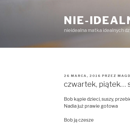
Przejdź
do
NIE-IDEA
treści
nieidealna matka idealnych dz
OPUBLIKOWANE
26 MARCA, 2016
PRZEZ
MAG
W
czwartek, piątek… 
Bob kąpie dzieci, suszy, przeb
Nadia już prawie gotowa
Bob ją czesze