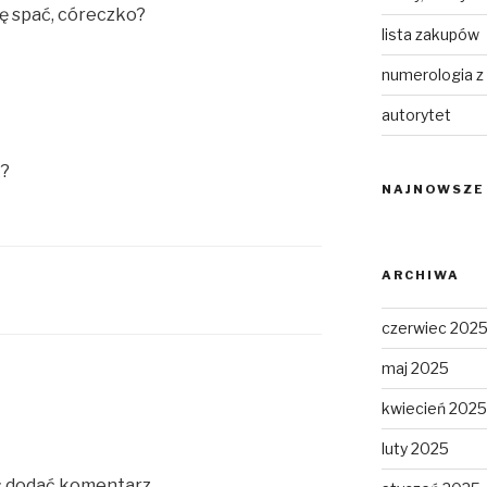
cię spać, córeczko?
lista zakupów
numerologia z
autorytet
k?
NAJNOWSZE
ARCHIWA
czerwiec 202
maj 2025
kwiecień 2025
luty 2025
c dodać komentarz.