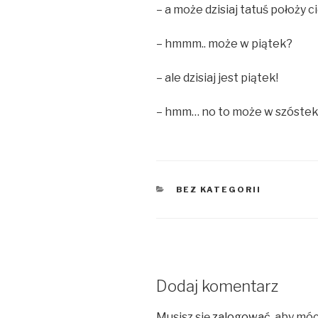
– a może dzisiaj tatuś położy 
– hmmm.. może w piątek?
– ale dzisiaj jest piątek!
– hmm… no to może w szóste
KATEGORIE
BEZ KATEGORII
Dodaj komentarz
Musisz się
zalogować
, aby mó