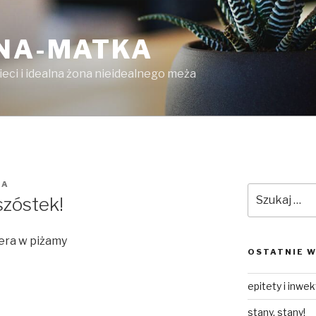
LNA-MATKA
ieci i idealna żona nieidealnego meża
DA
Szukaj:
szóstek!
iera w piżamy
OSTATNIE W
epitety i inwe
stany, stany!