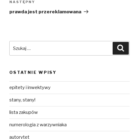
Następny
NASTĘPNY
wpis
prawda jest przereklamowana
Szukaj:
Szuka
OSTATNIE WPISY
epitety i inwektywy
stany, stany!
lista zakupów
numerologia z warzywniaka
autorytet