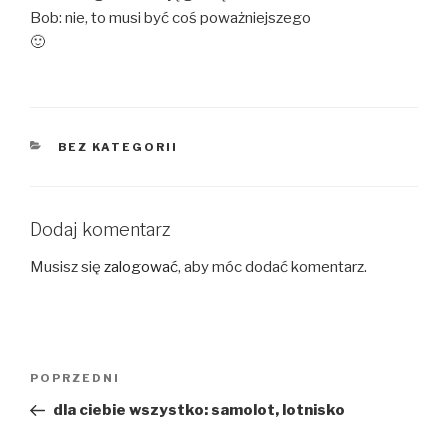
Bob: nie, to musi być coś poważniejszego
🙂
KATEGORIE
BEZ KATEGORII
Dodaj komentarz
Musisz się
zalogować
, aby móc dodać komentarz.
Nawigacja
Poprzedni
POPRZEDNI
wpisu
wpis
dla ciebie wszystko: samolot, lotnisko