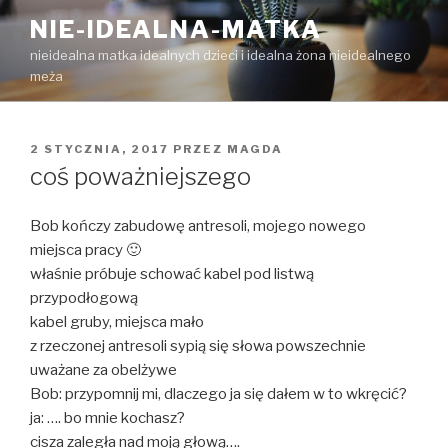
Przejdź
NIE-IDEALNA-MATKA
do
nieidealna matka idealnych dzieci i idealna żona nieidealnego
treści
meża
OPUBLIKOWANE
2 STYCZNIA, 2017
PRZEZ
MAGDA
W
coś poważniejszego
Bob kończy zabudowę antresoli, mojego nowego
miejsca pracy 🙂
właśnie próbuje schować kabel pod listwą
przypodłogową
kabel gruby, miejsca mało
z rzeczonej antresoli sypią się słowa powszechnie
uważane za obelżywe
Bob: przypomnij mi, dlaczego ja się dałem w to wkręcić?
ja: …. bo mnie kochasz?
cisza zaległa nad moją głową….