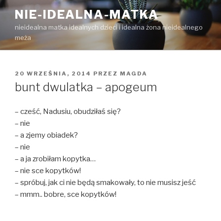
Przejdź
NIE-IDEALNA-MATKA
do
nieidealna matka idealnych dzieci i idealna żona nieidealnego
treści
meża
OPUBLIKOWANE
20 WRZEŚNIA, 2014
PRZEZ
MAGDA
W
bunt dwulatka – apogeum
– cześć, Nadusiu, obudziłaś się?
– nie
– a zjemy obiadek?
– nie
– a ja zrobiłam kopytka…
– nie sce kopytków!
– spróbuj, jak ci nie będą smakowały, to nie musisz jeść
– mmm.. bobre, sce kopytków!