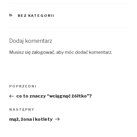
KATEGORIE
BEZ KATEGORII
Dodaj komentarz
Musisz się
zalogować
, aby móc dodać komentarz.
Nawigacja
Poprzedni
POPRZEDNI
wpisu
wpis
co to znaczy “wciągnąć żółtko”?
Następny
NASTĘPNY
wpis
mąż, żona i kotlety