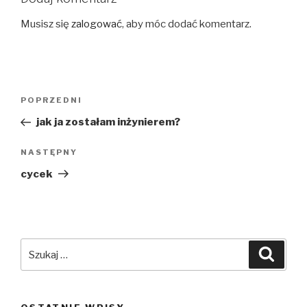
Musisz się
zalogować
, aby móc dodać komentarz.
Nawigacja
Poprzedni
POPRZEDNI
wpisu
wpis
jak ja zostałam inżynierem?
Następny
NASTĘPNY
wpis
cycek
Szukaj:
Szuka