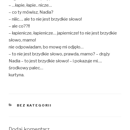
– …łapie, łapie.. nicze…
– co ty mówisz, Nadia?
– niiic…. ale to nie jest brzydkie słowo!
– ale co??!!
– łapienicze, łapienicze… japiernicze! to nie jest brzydkie
słowo, mamo!
nie odpowiadam, bo mowę mi odjęło…
– to nie jest brzydkie słowo, prawda, mamo? – drąży
Nadia – to jest brzydkie słowo! – i pokazuje mi….
środkowy palec…
kurtyna.
KATEGORIE
BEZ KATEGORII
Dodaj komentarz