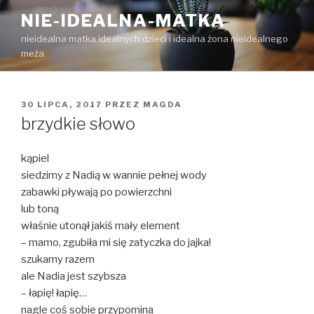
Przejdź
NIE-IDEALNA-MATKA
do
nieidealna matka idealnych dzieci i idealna żona nieidealnego
treści
meża
OPUBLIKOWANE
30 LIPCA, 2017
PRZEZ
MAGDA
W
brzydkie słowo
kąpiel
siedzimy z Nadią w wannie pełnej wody
zabawki pływają po powierzchni
lub toną
właśnie utonął jakiś mały element
– mamo, zgubiła mi się zatyczka do jajka!
szukamy razem
ale Nadia jest szybsza
– łapię! łapię…
nagle coś sobie przypomina