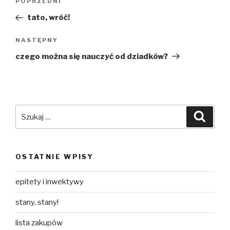
Poprzedni
POPRZEDNI
wpisu
wpis
tato, wróć!
Następny
NASTĘPNY
wpis
czego można się nauczyć od dziadków?
Szukaj:
Szuka
OSTATNIE WPISY
epitety i inwektywy
stany, stany!
lista zakupów