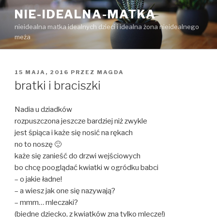
Przejdź
NIE-IDEALNA-MATKA
do
nieidealna matka idealnych dzieci i idealna żona nieidealnego
treści
meża
OPUBLIKOWANE
15 MAJA, 2016
PRZEZ
MAGDA
W
bratki i braciszki
Nadia u dziadków
rozpuszczona jeszcze bardziej niż zwykle
jest śpiąca i każe się nosić na rękach
no to noszę 🙂
każe się zanieść do drzwi wejściowych
bo chcę pooglądać kwiatki w ogródku babci
– o jakie ładne!
– a wiesz jak one się nazywają?
– mmm… mleczaki?
(biedne dziecko, z kwiatków zna tylko mlecze!)