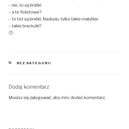
– nie, to są bratki
– a te fioletowe?
– to też są bratki, Nadusiu, tylko takie malutkie
– takie braciszki?
🙂
KATEGORIE
BEZ KATEGORII
Dodaj komentarz
Musisz się
zalogować
, aby móc dodać komentarz.
Nawigacja