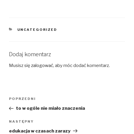
KATEGORIE
UNCATEGORIZED
Dodaj komentarz
Musisz się
zalogować
, aby móc dodać komentarz.
Nawigacja
Poprzedni
POPRZEDNI
wpisu
wpis
to w ogóle nie miało znaczenia
Następny
NASTĘPNY
wpis
edukacja w czasach zarazy