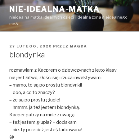
Przejdź
NIE-IDEALNA-MATKA
do
nieidealna matka idealnych dzieci i idealna żona nieidealnego
treści
meża
OPUBLIKOWANE
27 LUTEGO, 2020
PRZEZ
MAGDA
W
blondynka
rozmawiam z Kacprem o dziewczynach z jego klasy
nie jest łatwo, złości się i rzuca inwektywami
– mamo, to są po prostu blondynki!
– ooo, a co to znaczy?
– że są po prostu głupie!
– hmmm. ja też jestem blondynką.
Kacper patrzy na mnie z uwagą
– też jestem głupia? – dociskam
– nie. ty przecież jesteś farbowana!
😀