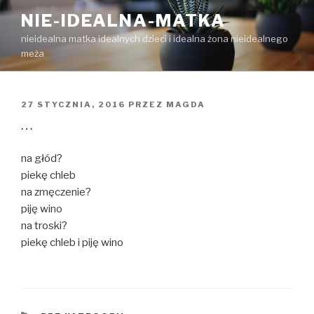
Przejdź
NIE-IDEALNA-MATKA
do
nieidealna matka idealnych dzieci i idealna żona nieidealnego
treści
meża
OPUBLIKOWANE
27 STYCZNIA, 2016
PRZEZ
MAGDA
W
…
na głód?
piekę chleb
na zmęczenie?
piję wino
na troski?
piekę chleb i piję wino