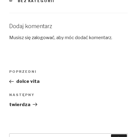
KATEGORIE
BEZ KATEGORII
Dodaj komentarz
Musisz się
zalogować
, aby móc dodać komentarz.
Nawigacja
Poprzedni
POPRZEDNI
wpisu
wpis
dolce vita
Następny
NASTĘPNY
wpis
twierdza
Szukaj: