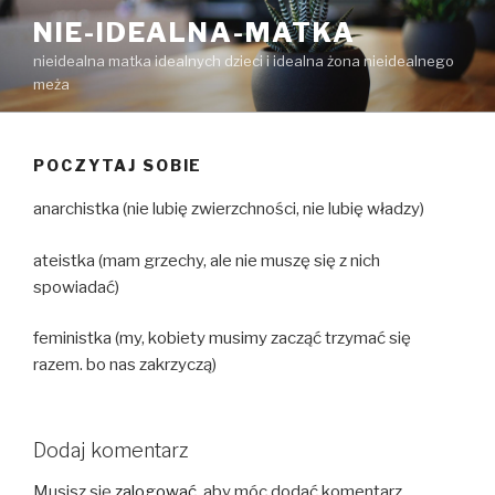
Przejdź
NIE-IDEALNA-MATKA
do
nieidealna matka idealnych dzieci i idealna żona nieidealnego
treści
meża
POCZYTAJ SOBIE
anarchistka (nie lubię zwierzchności, nie lubię władzy)
ateistka (mam grzechy, ale nie muszę się z nich
spowiadać)
feministka (my, kobiety musimy zacząć trzymać się
razem. bo nas zakrzyczą)
Dodaj komentarz
Musisz się
zalogować
, aby móc dodać komentarz.